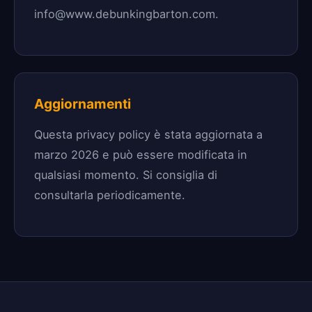
info@www.debunkingbarton.com
.
Aggiornamenti
Questa privacy policy è stata aggiornata a
marzo 2026 e può essere modificata in
qualsiasi momento. Si consiglia di
consultarla periodicamente.