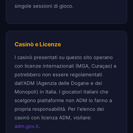
singole sessioni di gioco.
Casinò e Licenze
I casinò presentati su questo sito operano
con licenze internazionali (MGA, Curaçao) e
potrebbero non essere regolamentati
dall'ADM (Agenzia delle Dogane e dei
Monopoli) in Italia. I giocatori italiani che
scelgono piattaforme non ADM lo fanno a
propria responsabilità. Per l'elenco dei
casinò con licenza ADM, visitare:
adm.gov.it
.