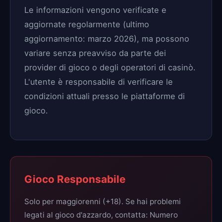
Le informazioni vengono verificate e
aggiornate regolarmente (ultimo
aggiornamento: marzo 2026), ma possono
variare senza preavviso da parte dei
provider di gioco o degli operatori di casinò.
L'utente è responsabile di verificare le
condizioni attuali presso le piattaforme di
gioco.
Gioco Responsabile
Solo per maggiorenni (+18). Se hai problemi
legati al gioco d'azzardo, contatta: Numero